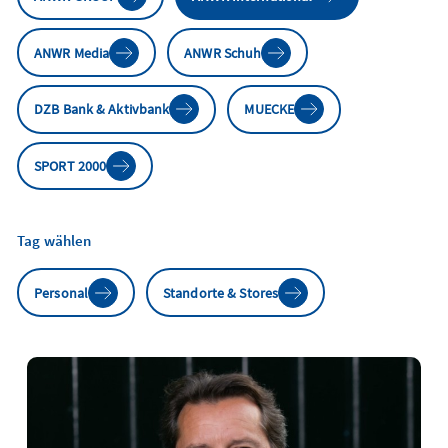
ANWR Media
ANWR Schuh
DZB Bank & Aktivbank
MUECKE
SPORT 2000
Tag wählen
Personal
Standorte & Stores