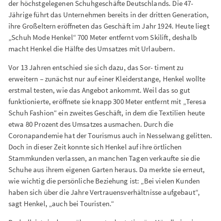
der höchstgelegenen Schuhgeschäfte Deutschlands. Die 47-
Jährige führt das Unternehmen bereits in der dritten Generation,
ihre Großeltern eröffneten das Geschäft im Jahr 1924. Heute liegt
„Schuh Mode Henkel“ 700 Meter entfernt vom Skilift, deshalb
macht Henkel die Hälfte des Umsatzes mit Urlaubern.
Vor 13 Jahren entschied sie sich dazu, das Sor- timent zu
erweitern – zunächst nur auf einer Kleiderstange, Henkel wollte
erstmal testen, wie das Angebot ankommt. Weil das so gut
funktionierte, eröffnete sie knapp 300 Meter entfernt mit „Teresa
Schuh Fashion“ ein zweites Geschäft, in dem die Textilien heute
etwa 80 Prozent des Umsatzes ausmachen. Durch die
Coronapandemie hat der Tourismus auch in Nesselwang gelitten.
Doch in dieser Zeit konnte sich Henkel auf ihre örtlichen
Stammkunden verlassen, an manchen Tagen verkaufte sie die
Schuhe aus ihrem eigenen Garten heraus. Da merkte sie erneut,
wie wichtig die persönliche Beziehung ist: „Bei vielen Kunden
haben sich über die Jahre Vertrauensverhältnisse aufgebaut“,
sagt Henkel, „auch bei Touristen.“