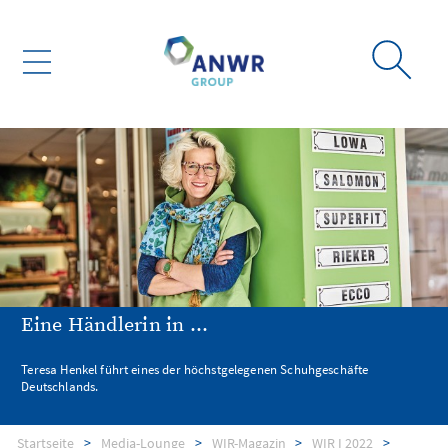
Eine Händlerin in ...
Teresa Henkel führt eines der höchstgelegenen Schuhgeschäfte
Deutschlands.
Startseite
Media-Lounge
WIR-Magazin
WIR I 2022